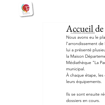
Bienvenue
Actualités
Vie
Accueil de
< Retour Actualités
Nous avons eu le plais
l’arrondissement de
lui a présenté plusie
la Maison Départeme
Médiathèque "La Pare
municipal. 
À chaque étape, les 
leurs équipements. 
Ils se sont ensuite r
dossiers en cours. 