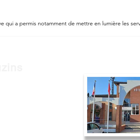
ive qui a permis notamment de mettre en lumière les ser
uzins
0 Frouzins
9h à 12h et de 14h à 17h
 à 12h.