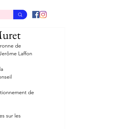
Muret
aronne de 
 Jerôme Laffon 
a 
nseil 
nctionnement de 
s sur les 