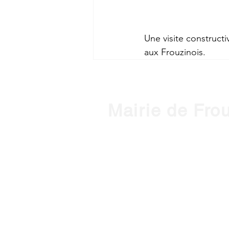
Une visite construct
aux Frouzinois.
Mairie de Fro
1, place de l'Hôtel de Ville - 3127
Horaires d'ouverture :
HIVER : Du lundi au vendredi, de 
(Mardi ouvert jusqu'à 18h)
ETE : du lundi au vendredi, de 9h
contact@mairie-frouzins.fr