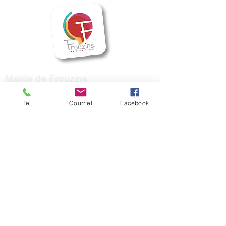
Mairie de Frouzins
1, place de l'Hôtel de Ville - 31270
Frouzins
Tel
Courriel
Facebook
Horaires d'ouverture :
HIVER : Du lundi au vendredi, de 9h à 12h
et de 14h à 17h
(Mardi ouvert jusqu'à 18h)
ETE : du lundi au vendredi, de 9h à 12h.
contact@mairie-frouzins.fr
05 34 47 06 50