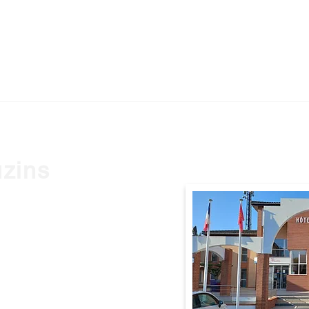
uzins
0 Frouzins
9h à 12h et de 14h à 17h
 à 12h.