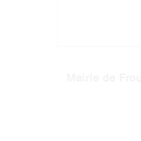
Mairie de Fro
1, place de l'Hôtel de Ville - 3127
Horaires d'ouverture :
HIVER : Du lundi au vendredi, de 
(Mardi ouvert jusqu'à 18h)
ETE : du lundi au vendredi, de 9h