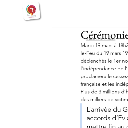
Bienvenue
Actualités
Vie
Cérémonie
< Retour Actualités
Mardi 19 mars à 18h
le-Feu du 19 mars 19
déclenchés le 1er no
l’indépendance de l’A
proclamera le cessez
française et les indé
Plus de 3 millions d
des milliers de victi
L’arrivée du 
accords d’Evi
mettre fin au c