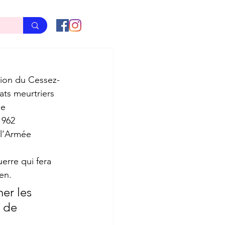
ion du Cessez-
ats meurtriers 
e 
1962 
 l’Armée 
erre qui fera 
en. 
er les 
 de 