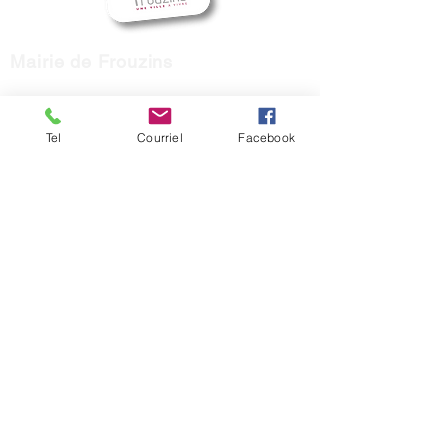
Mairie de Frouzins
1, place de l'Hôtel de Ville - 31270
Frouzins
Tel
Courriel
Facebook
Horaires d'ouverture :
HIVER : Du lundi au vendredi, de 9h à 12h
et de 14h à 17h
(Mardi ouvert jusqu'à 18h)
ETE : du lundi au vendredi, de 9h à 12h.
contact@mairie-frouzins.fr
05 34 47 06 50