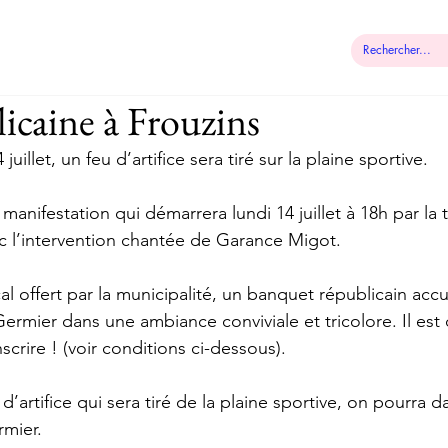
 municipale
Démarches
Contact
licaine à Frouzins
juillet, un feu d’artifice sera tiré sur la plaine sportive.
 manifestation qui démarrera lundi 14 juillet à 18h par la t
l’intervention chantée de Garance Migot. 
al offert par la municipalité, un banquet républicain accue
ermier dans une ambiance conviviale et tricolore. Il est d
crire ! (voir conditions ci-dessous).
 d’artifice qui sera tiré de la plaine sportive, on pourra d
mier.  