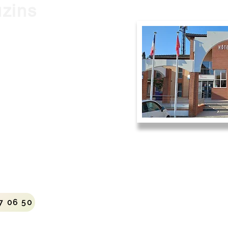
uzins
0 Frouzins
9h à 12h et de 14h à 17h
 à 12h.
7 06 50