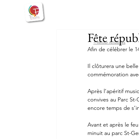
Bienvenue
Actualités
Vie
Fête répub
< Retour Actualités
Afin de célébrer le 14 
Il clôturera une belle
commémoration avec 
Après l’apéritif music
convives au Parc St-G
encore temps de s’ins
Avant et après le feu
minuit au parc St-Ger