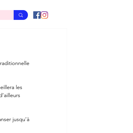
raditionnelle 
illera les 
’ailleurs 
anser jusqu’à 