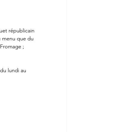
uet républicain 
 Au menu que du 
 Fromage ; 
 du lundi au 