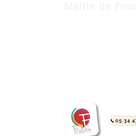
Mairie de Fro
1, place de l'Hôtel de Ville - 3127
Horaires d'ouverture :
HIVER : Du lundi au vendredi, de 
(Mardi ouvert jusqu'à 18h)
ETE : du lundi au vendredi, de 9h
contact@mairie-frouzins.fr
05 34 4