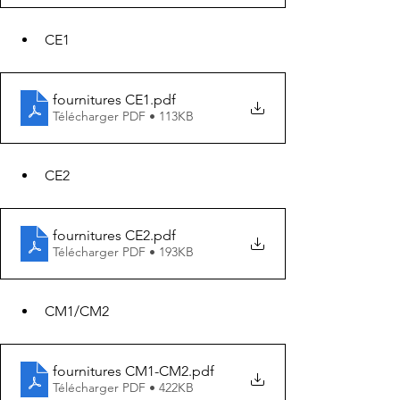
CE1
fournitures CE1
.pdf
Télécharger PDF • 113KB
CE2
fournitures CE2
.pdf
Télécharger PDF • 193KB
CM1/CM2
fournitures CM1-CM2
.pdf
Télécharger PDF • 422KB