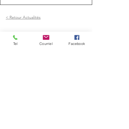
< Retour Actualités
Tel
Courriel
Facebook
Mairie de Frouzins
1, place de l'Hôtel de Ville - 31270
Frouzins
Horaires d'ouverture :
HIVER : Du lundi au vendredi, de 9h à 12h
et de 14h à 17h
(Mardi ouvert jusqu'à 18h)
ETE : du lundi au vendredi, de 9h à 12h.