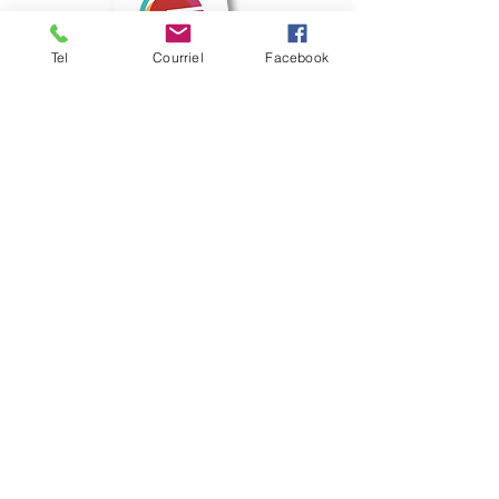
Tel
Courriel
Facebook
Mairie de Frouzins
1, place de l'Hôtel de Ville - 31270
Frouzins
Horaires d'ouverture :
HIVER : Du lundi au vendredi, de 9h à 12h
et de 14h à 17h
(Mardi ouvert jusqu'à 18h)
ETE : du lundi au vendredi, de 9h à 12h.
contact@mairie-frouzins.fr
05 34 47 06 50