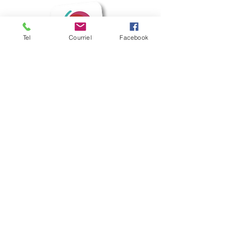
Tel
Courriel
Facebook
Mairie de Frouzins
1, place de l'Hôtel de Ville - 31270
Frouzins
Horaires d'ouverture :
HIVER : Du lundi au vendredi, de 9h à 12h
et de 14h à 17h
(Mardi ouvert jusqu'à 18h)
ETE : du lundi au vendredi, de 9h à 12h.
contact@mairie-frouzins.fr
05 34 47 06 50