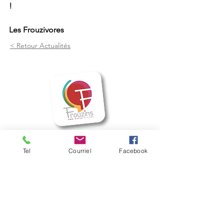
!
Les Frouzivores
< Retour Actualités
Mairie de Frouzins
Tel
Courriel
Facebook
1, place de l'Hôtel de Ville - 31270
Frouzins
Horaires d'ouverture :
HIVER : Du lundi au vendredi, de 9h à 12h
et de 14h à 17h
(Mardi ouvert jusqu'à 18h)