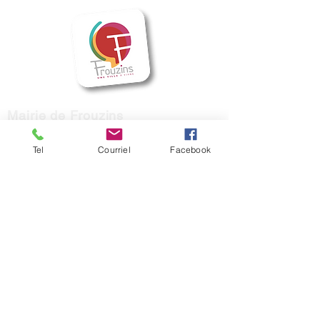
Mairie de Frouzins
1, place de l'Hôtel de Ville - 31270
Frouzins
Tel
Courriel
Facebook
Horaires d'ouverture :
HIVER : Du lundi au vendredi, de 9h à 12h
et de 14h à 17h
(Mardi ouvert jusqu'à 18h)
ETE : du lundi au vendredi, de 9h à 12h.
contact@mairie-frouzins.fr
05 34 47 06 50