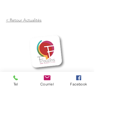
< Retour Actualités
Mairie de Frouzins
Tel
Courriel
Facebook
1, place de l'Hôtel de Ville - 31270
Frouzins
Horaires d'ouverture :
HIVER : Du lundi au vendredi, de 9h à 12h
et de 14h à 17h
(Mardi ouvert jusqu'à 18h)