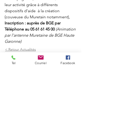
leur activité grâce à différents 
dispositifs d’aide  à la création 
(couveuse du Muretain notamment),
Inscription : auprès de BGE par 
Téléphone au 05 61 61 45 00 
(Animation 
par l’antenne Muretaine de BGE Haute 
Garonne)
< Retour Actualités
Tel
Courriel
Facebook
Mairie de Frouzins
1, place de l'Hôtel de Ville - 31270
Frouzins