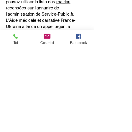
pouvez utiliser la liste des
mairies
recensées
sur l'annuaire de
l'administration de Service-Public.fr.
L'Aide médicale et caritative France-
Ukraine a lancé un appel urgent à
l'adresse des hôpitaux, entreprises et
administrations françaises pour récolter du
Tel
Courriel
Facebook
matériel médical et des médicaments et
les envoyer en Ukraine. Elle a dressé une
liste précise des besoins urgents
. Les
propositions de dons s'effectuent sur un
formulaire en ligne
.
Accueillir des réfugiés
Vous pouvez contacter votre commune ou
les associations d'aide aux personnes en
difficulté (Croix-Rouge, Secours
catholique...).
La plateforme officielle «
Je m'engage pour
l'Ukraine
» lancée le 8 mars 2022 par le
gouvernement est destinée à
accompagner les Français souhaitant