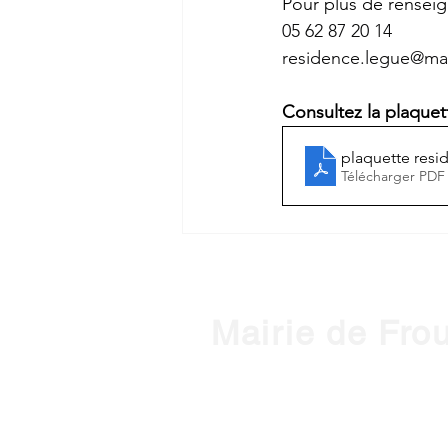
Pour plus de renseig
05 62 87 20 14
residence.legue@mair
Consultez la p
laquet
plaquette resi
Télécharger PDF
Mairie de Fro
1, place de l'Hôtel de Ville - 3127
Horaires d'ouverture :