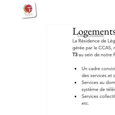
Bienvenue
Actualités
Vie
Logements 
< Retour Actualités
La Résidence de Lègu
gérée par le CCAS, n
T3
 au sein de notre
Un cadre convivi
des services et d
Services au domi
système de télé
Services collect
etc.