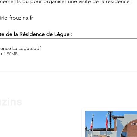
nements ou pour organiser une visite de la résidence :
ie-frouzins.fr
te de la Résidence de Lègue :
dence La Legue
.pdf
 • 1.50MB
uzins
0 Frouzins