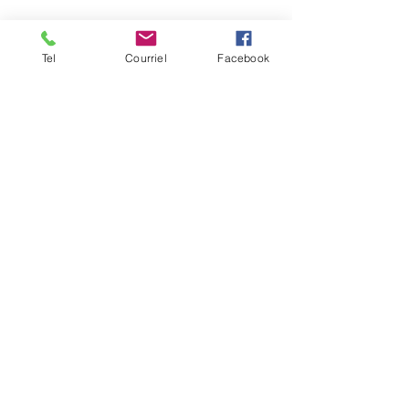
Frouzins
Horaires d'ouverture :
HIVER : Du lundi au vendredi, de 9h à 12h
Tel
Courriel
Facebook
et de 14h à 17h
(Mardi ouvert jusqu'à 18h)
ETE : du lundi au vendredi, de 9h à 12h.
contact@mairie-frouzins.fr
05 34 47 06 50