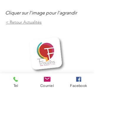
Cliquer sur l'image pour l'agrandir
< Retour Actualités
Mairie de Frouzins
Tel
Courriel
Facebook
1, place de l'Hôtel de Ville - 31270
Frouzins
Horaires d'ouverture :
HIVER : Du lundi au vendredi, de 9h à 12h
et de 14h à 17h
(Mardi ouvert jusqu'à 18h)