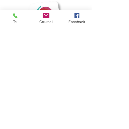
Tel
Courriel
Facebook
Mairie de Frouzins
1, place de l'Hôtel de Ville - 31270
Frouzins
Horaires d'ouverture :
HIVER : Du lundi au vendredi, de 9h à 12h
et de 14h à 17h
(Mardi ouvert jusqu'à 18h)
ETE : du lundi au vendredi, de 9h à 12h.
contact@mairie-frouzins.fr
05 34 47 06 50