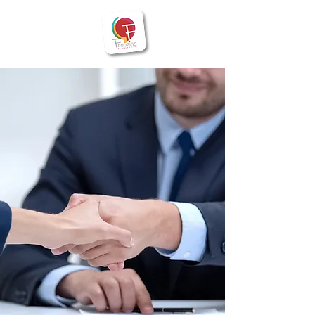
BIENVENUE
Frouzins
à