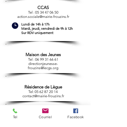
CCAS
Tel :
05 34 47 06 50
action.sociale@mairie-frouzins.fr
Lundi de 14h à 17h
Mardi, jeudi, vendredi de 9h à 12h
Sur RDV uniquement
Maison des Jeunes
Tel :
06 99 31 66 61
directionjeunesse-
frouzins@lecgs.org
Résidence de Lègue
Tel:
05 62 87 20 14
contact@mairie-frouzins.fr
Police municipale
Tel
Courriel
Facebook
Tel :
05 34 47 07 03
contact@mairie-frouzins.fr