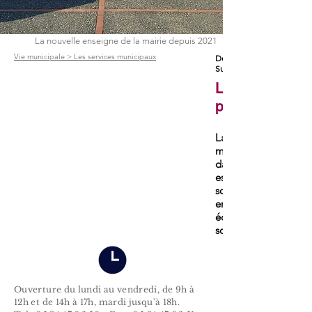
La nouvelle enseigne de la mairie depuis 2021
Vie municipale > Les services municipaux
De 9h à 12h du lundi au v
Sur RDV l'après-midi
La mairie au 
population
La mairie de Frouzi
municipaux au servi
dans de nombreux d
espaces verts, festiv
sociale, sécurité, e
environnement, cito
économique, état ci
soutien aux associat
Ouverture du lundi au vendredi, de 9h à
12h et de 14h à 17h, mardi jusqu'à 18h.