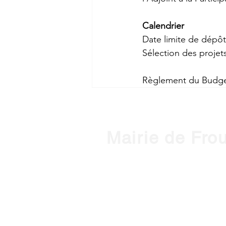
Calendrier
Date limite de dépôt
Sélection des projets 
Règlement du Budget 
Mairie de Fro
1, place de l'Hôtel de Ville - 3127
Horaires d'ouverture :
HIVER : Du lundi au vendredi, de 
(Mardi ouvert jusqu'à 18h)