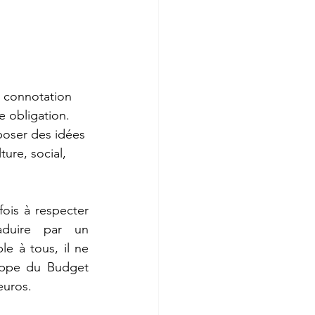
e connotation 
e obligation. 
poser des idées 
ure, social, 
fois à respecter 
duire par un 
e à tous, il ne 
oppe du Budget 
 euros.