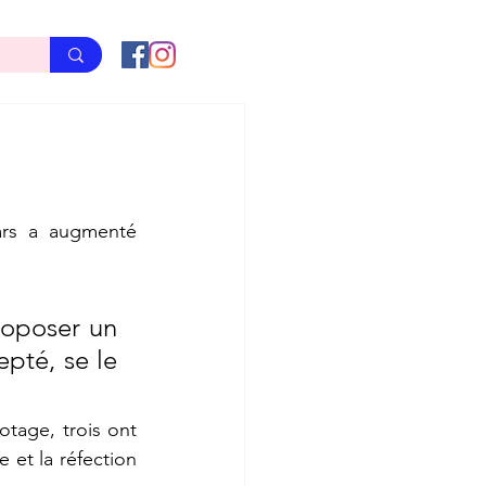
ars a augmenté 
roposer un 
pté, se le 
tage, trois ont 
 et la réfection 