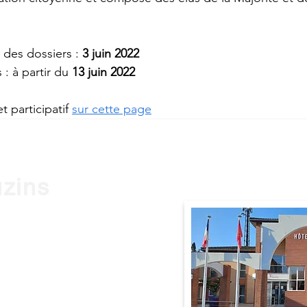
 des dossiers : 
3 juin 2022
: à partir du 
13 juin 2022
participatif 
sur cette page
uzins
0 Frouzins
9h à 12h et de 14h à 17h