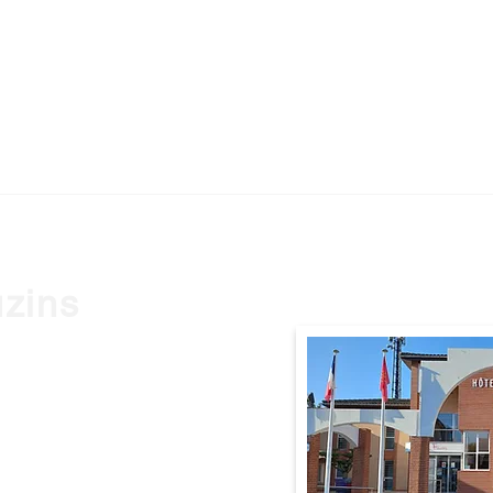
uzins
0 Frouzins
9h à 12h et de 14h à 17h