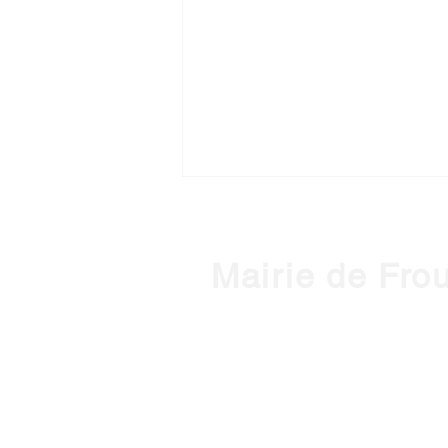
Mairie de Fro
1, place de l'Hôtel de Ville - 3127
Horaires d'ouverture :
HIVER : Du lundi au vendredi, de 
(Mardi ouvert jusqu'à 18h)