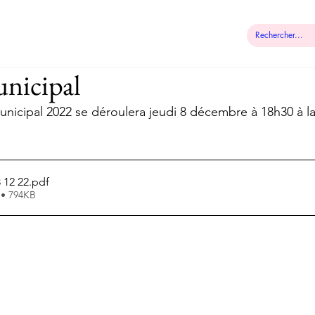
 municipale
Démarches
Contact
nicipal
unicipal 2022 se déroulera jeudi 8 décembre à 18h30 à la
 12 22
.pdf
 • 794KB