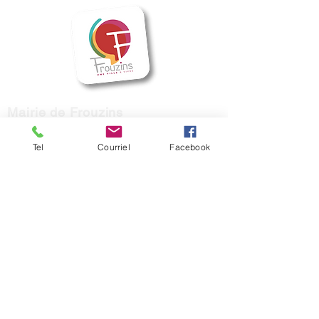
Mairie de Frouzins
1, place de l'Hôtel de Ville - 31270
Frouzins
Tel
Courriel
Facebook
Horaires d'ouverture :
HIVER : Du lundi au vendredi, de 9h à 12h
et de 14h à 17h
(Mardi ouvert jusqu'à 18h)
ETE : du lundi au vendredi, de 9h à 12h.
contact@mairie-frouzins.fr
05 34 47 06 50