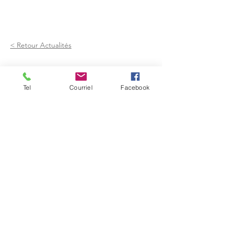
< Retour Actualités
Tel
Courriel
Facebook
Mairie de Frouzins
1, place de l'Hôtel de Ville - 31270
Frouzins
Horaires d'ouverture :
HIVER : Du lundi au vendredi, de 9h à 12h
et de 14h à 17h
(Mardi ouvert jusqu'à 18h)