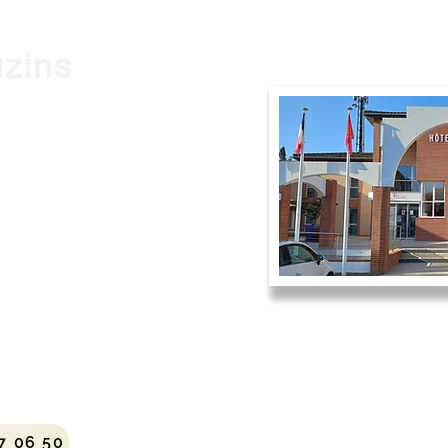
uzins
0 Frouzins
9h à 12h et de 14h à 17h
 à 12h.
7 06 50