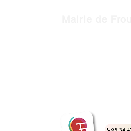
Mairie de Fro
1, place de l'Hôtel de Ville - 3127
Horaires d'ouverture :
HIVER : Du lundi au vendredi, de 
(Mardi ouvert jusqu'à 18h)
ETE : du lundi au vendredi, de 9h
contact@mairie-frouzins.fr
05 34 4