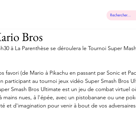
 municipale
Démarches
Contact
ario Bros
14h30 à La Parenthèse se déroulera le Tournoi Super Mash
os favori (de Mario à Pikachu en passant par Sonic et Pa
en participant au tournoi jeux vidéo Super Smash Bros Ul
per Smash Bros Ultimate est un jeu de combat virtuel où
à mains nues, à l'épée, avec un pistobanane ou une pokéba
ité et d'imagination pour venir à bout de vos adversaires