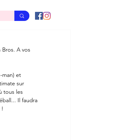
 Bros. A vos 
c-man) et 
timate sur 
 tous les 
ll... Il faudra 
 !