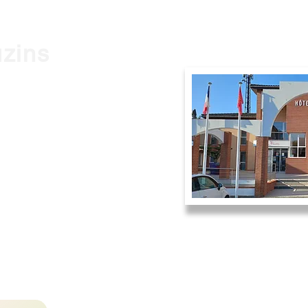
uzins
0 Frouzins
9h à 12h et de 14h à 17h
 à 12h.