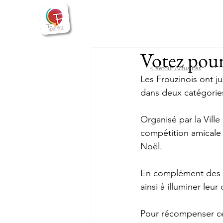
Bienvenue
Actualités
Vie
Votez pour 
< Retour Actualités
Les Frouzinois ont j
dans deux catégories
Organisé par la Ville
compétition amicale 
Noël.
En complément des gui
ainsi à illuminer le
Pour récompenser cet 