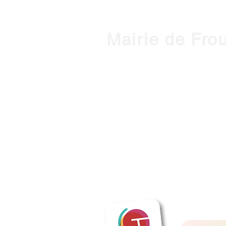
Mairie de Fro
1, place de l'Hôtel de Ville - 3127
Horaires d'ouverture :
HIVER : Du lundi au vendredi, de 
(Mardi ouvert jusqu'à 18h)
ETE : du lundi au vendredi, de 9h
contact@mairie-frouzins.fr