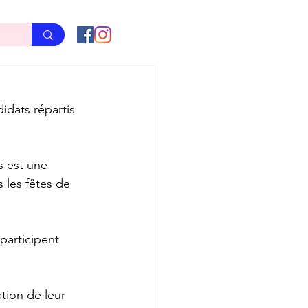
idats répartis 
s est une 
 les fêtes de 
participent 
ation de leur 